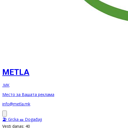
METLA
.MK
Место за Вашата реклама
info@metla.mk
🏖️ Grcka
🎫 Događaji
Vesti danas: 40