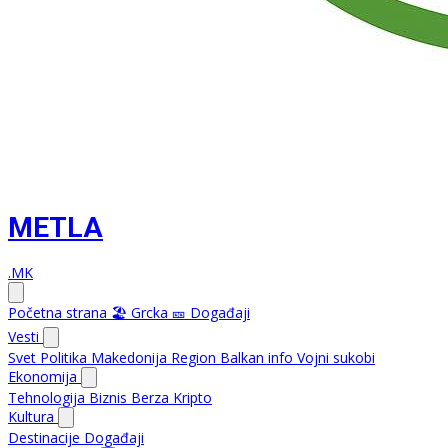
METLA
.MK
Početna strana
🏖️ Grcka
🎫 Događaji
Vesti
Svet
Politika
Makedonija
Region
Balkan info
Vojni sukobi
Ekonomija
Tehnologija
Biznis
Berza
Kripto
Kultura
Destinacije
Događaji