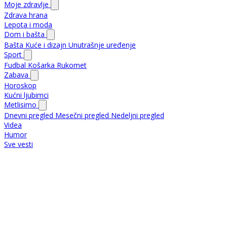
Moje zdravlje
Zdrava hrana
Lepota i moda
Dom i bašta
Bašta
Kuće i dizajn
Unutrašnje uređenje
Sport
Fudbal
Košarka
Rukomet
Zabava
Horoskop
Kućni ljubimci
Metlisimo
Dnevni pregled
Mesečni pregled
Nedeljni pregled
Videa
Humor
Sve vesti