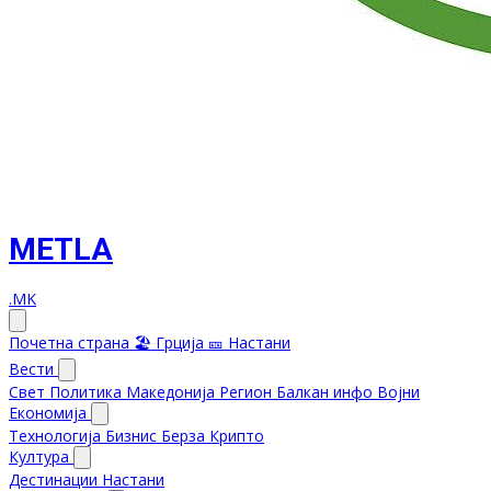
METLA
.MK
Почетна страна
🏖️ Грција
🎫 Настани
Вести
Свет
Политика
Македонија
Регион
Балкан инфо
Војни
Економија
Технологија
Бизнис
Берза
Крипто
Култура
Дестинации
Настани