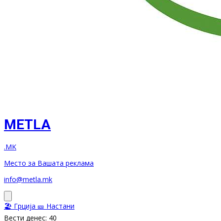
METLA
.MK
Место за Вашата реклама
info@metla.mk
🏖️ Грција
🎫 Настани
Вести денес: 40