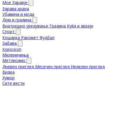
Мое Здравје
Здрава храна
Убавина и мода
Дом и градина
Внатрешно уредување
Градина
Куќи и дизајн
Спорт
Кошарка
Ракомет
Фудбал
Забава
Хороскоп
Миленичиња
Метлисимо
Дневен преглед
Месечен преглед
Неделен преглед
Видеа
Хумор
Сите вести