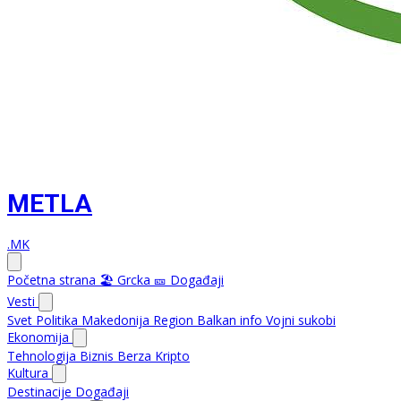
METLA
.MK
Početna strana
🏖️ Grcka
🎫 Događaji
Vesti
Svet
Politika
Makedonija
Region
Balkan info
Vojni sukobi
Ekonomija
Tehnologija
Biznis
Berza
Kripto
Kultura
Destinacije
Događaji