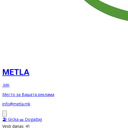
METLA
.MK
Место за Вашата реклама
info@metla.mk
🏖️ Grcka
🎫 Događaji
Vesti danas: 41