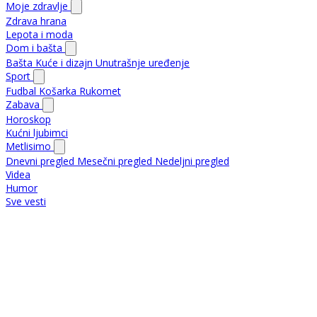
Moje zdravlje
Zdrava hrana
Lepota i moda
Dom i bašta
Bašta
Kuće i dizajn
Unutrašnje uređenje
Sport
Fudbal
Košarka
Rukomet
Zabava
Horoskop
Kućni ljubimci
Metlisimo
Dnevni pregled
Mesečni pregled
Nedeljni pregled
Videa
Humor
Sve vesti