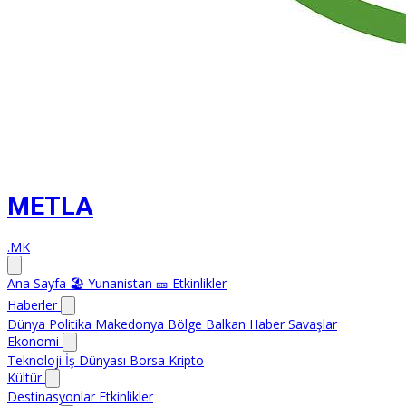
METLA
.MK
Ana Sayfa
🏖️ Yunanistan
🎫 Etkinlikler
Haberler
Dünya
Politika
Makedonya
Bölge
Balkan Haber
Savaşlar
Ekonomi
Teknoloji
İş Dünyası
Borsa
Kripto
Kültür
Destinasyonlar
Etkinlikler