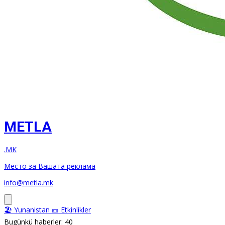
METLA
.MK
Место за Вашата реклама
info@metla.mk
🏖️ Yunanistan
🎫 Etkinlikler
Bugünkü haberler: 40