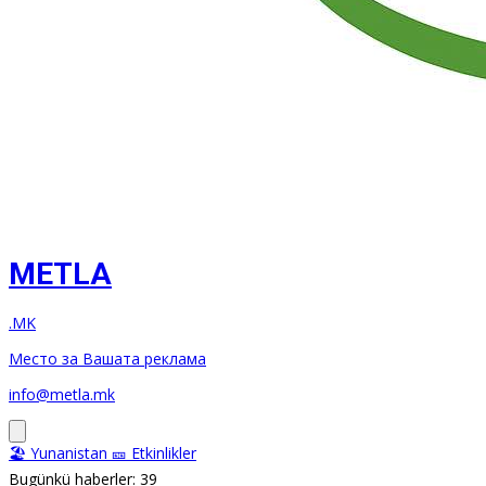
METLA
.MK
Место за Вашата реклама
info@metla.mk
🏖️ Yunanistan
🎫 Etkinlikler
Bugünkü haberler: 39