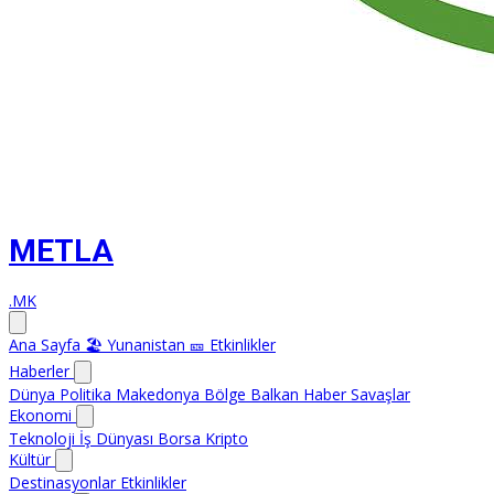
METLA
.MK
Ana Sayfa
🏖️ Yunanistan
🎫 Etkinlikler
Haberler
Dünya
Politika
Makedonya
Bölge
Balkan Haber
Savaşlar
Ekonomi
Teknoloji
İş Dünyası
Borsa
Kripto
Kültür
Destinasyonlar
Etkinlikler