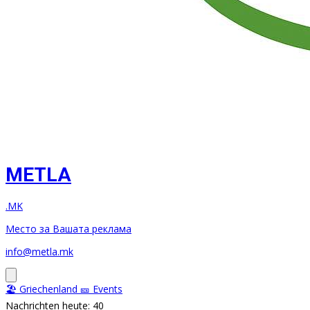
METLA
.MK
Место за Вашата реклама
info@metla.mk
🏖️ Griechenland
🎫 Events
Nachrichten heute: 40