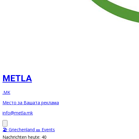
METLA
.MK
Место за Вашата реклама
info@metla.mk
🏖️ Griechenland
🎫 Events
Nachrichten heute: 40