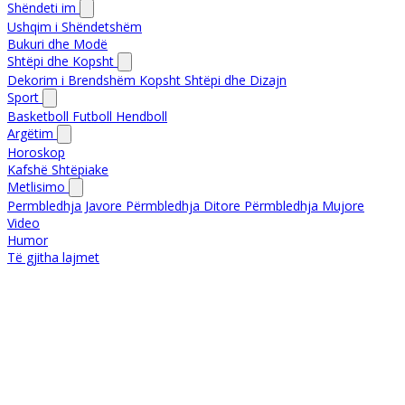
Shëndeti im
Ushqim i Shëndetshëm
Bukuri dhe Modë
Shtëpi dhe Kopsht
Dekorim i Brendshëm
Kopsht
Shtëpi dhe Dizajn
Sport
Basketboll
Futboll
Hendboll
Argëtim
Horoskop
Kafshë Shtëpiake
Metlisimo
Permbledhja Javore
Përmbledhja Ditore
Përmbledhja Mujore
Video
Humor
Të gjitha lajmet