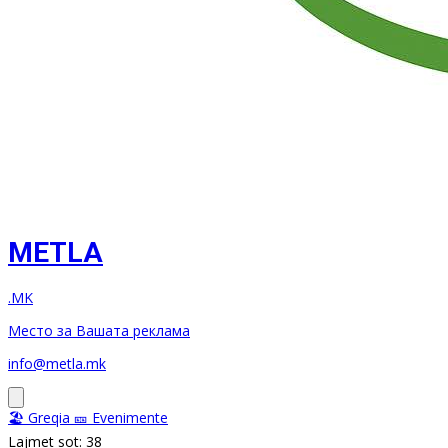
METLA
.MK
Место за Вашата реклама
info@metla.mk
🏖️ Greqia
🎫 Evenimente
Lajmet sot: 38