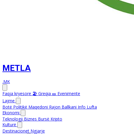
METLA
.MK
Faqja kryesore
🏖️ Greqia
🎫 Evenimente
Lajme
Botë
Politikë
Maqedoni
Rajon
Ballkani Info
Lufta
Ekonomi
Teknologji
Biznes
Bursë
Kripto
Kulturë
Destinacionet
Ngjarje