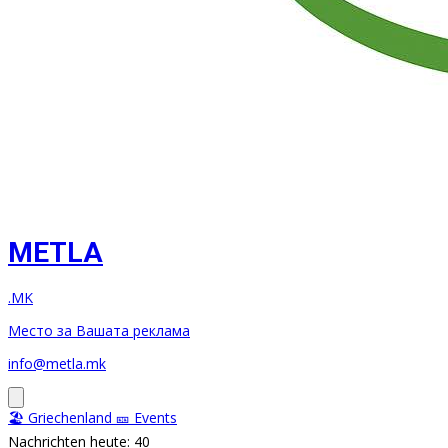
METLA
.MK
Место за Вашата реклама
info@metla.mk
🏖️ Griechenland
🎫 Events
Nachrichten heute: 40