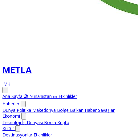
METLA
.MK
Ana Sayfa
🏖️ Yunanistan
🎫 Etkinlikler
Haberler
Dünya
Politika
Makedonya
Bölge
Balkan Haber
Savaşlar
Ekonomi
Teknoloji
İş Dünyası
Borsa
Kripto
Kültür
Destinasyonlar
Etkinlikler