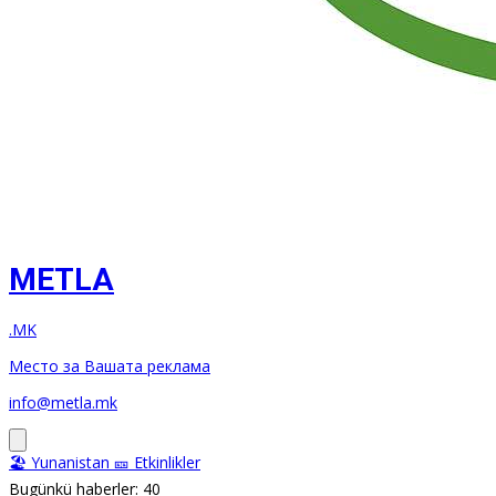
METLA
.MK
Место за Вашата реклама
info@metla.mk
🏖️ Yunanistan
🎫 Etkinlikler
Bugünkü haberler: 40