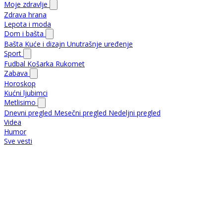
Moje zdravlje
Zdrava hrana
Lepota i moda
Dom i bašta
Bašta
Kuće i dizajn
Unutrašnje uređenje
Sport
Fudbal
Košarka
Rukomet
Zabava
Horoskop
Kućni ljubimci
Metlisimo
Dnevni pregled
Mesečni pregled
Nedeljni pregled
Videa
Humor
Sve vesti