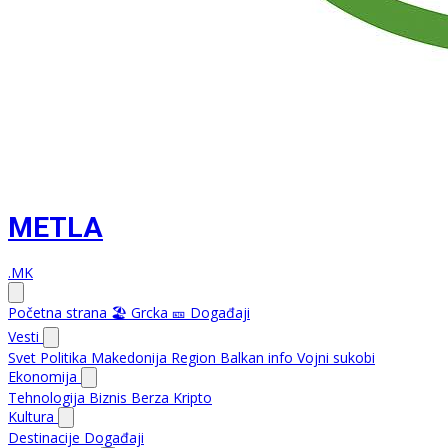
METLA
.MK
Početna strana
🏖️ Grcka
🎫 Događaji
Vesti
Svet
Politika
Makedonija
Region
Balkan info
Vojni sukobi
Ekonomija
Tehnologija
Biznis
Berza
Kripto
Kultura
Destinacije
Događaji