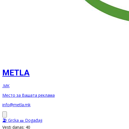
METLA
.MK
Место за Вашата реклама
info@metla.mk
🏖️ Grcka
🎫 Događaji
Vesti danas: 40