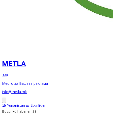
METLA
.MK
Место за Вашата реклама
info@metla.mk
🏖️ Yunanistan
🎫 Etkinlikler
Bugünkü haberler: 38