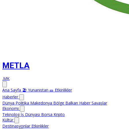
METLA
.MK
Ana Sayfa
🏖️ Yunanistan
🎫 Etkinlikler
Haberler
Dünya
Politika
Makedonya
Bölge
Balkan Haber
Savaşlar
Ekonomi
Teknoloji
İş Dünyası
Borsa
Kripto
Kültür
Destinasyonlar
Etkinlikler