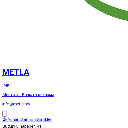
METLA
.MK
Место за Вашата реклама
info@metla.mk
🏖️ Yunanistan
🎫 Etkinlikler
Bugünkü haberler: 41