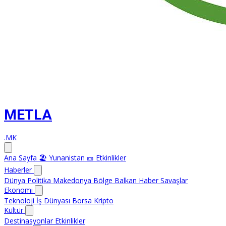
METLA
.MK
Ana Sayfa
🏖️ Yunanistan
🎫 Etkinlikler
Haberler
Dünya
Politika
Makedonya
Bölge
Balkan Haber
Savaşlar
Ekonomi
Teknoloji
İş Dünyası
Borsa
Kripto
Kültür
Destinasyonlar
Etkinlikler