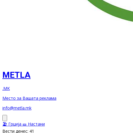
METLA
.MK
Место за Вашата реклама
info@metla.mk
🏖️ Грција
🎫 Настани
Вести денес: 41