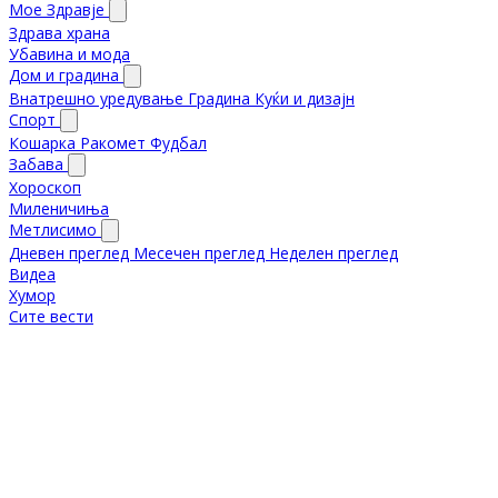
Мое Здравје
Здрава храна
Убавина и мода
Дом и градина
Внатрешно уредување
Градина
Куќи и дизајн
Спорт
Кошарка
Ракомет
Фудбал
Забава
Хороскоп
Миленичиња
Метлисимо
Дневен преглед
Месечен преглед
Неделен преглед
Видеа
Хумор
Сите вести