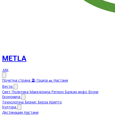
METLA
.MK
Почетна страна
🏖️ Грција
🎫 Настани
Вести
Свет
Политика
Македонија
Регион
Балкан инфо
Војни
Економија
Технологија
Бизнис
Берза
Крипто
Култура
Дестинации
Настани