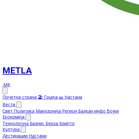
METLA
.MK
Почетна страна
🏖️ Грција
🎫 Настани
Вести
Свет
Политика
Македонија
Регион
Балкан инфо
Војни
Економија
Технологија
Бизнис
Берза
Крипто
Култура
Дестинации
Настани