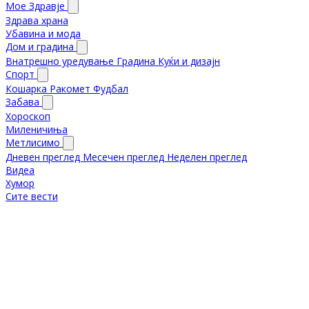
Мое Здравје
Здрава храна
Убавина и мода
Дом и градина
Внатрешно уредување
Градина
Куќи и дизајн
Спорт
Кошарка
Ракомет
Фудбал
Забава
Хороскоп
Миленичиња
Метлисимо
Дневен преглед
Месечен преглед
Неделен преглед
Видеа
Хумор
Сите вести