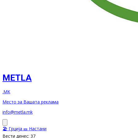
METLA
.MK
Место за Вашата реклама
info@metla.mk
🏖️ Грција
🎫 Настани
Вести денес: 37