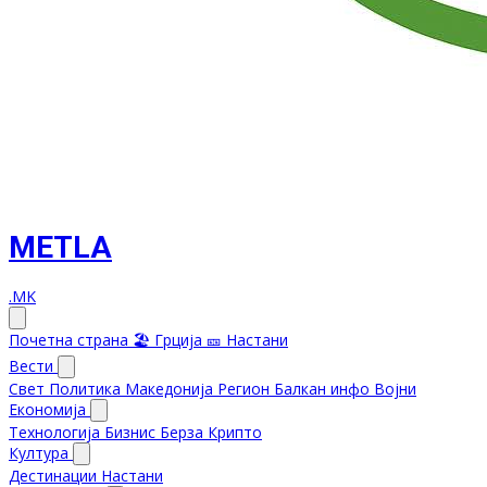
METLA
.MK
Почетна страна
🏖️ Грција
🎫 Настани
Вести
Свет
Политика
Македонија
Регион
Балкан инфо
Војни
Економија
Технологија
Бизнис
Берза
Крипто
Култура
Дестинации
Настани