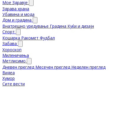
Мое Здравје
Здрава храна
Убавина и мода
Дом и градина
Внатрешно уредување
Градина
Куќи и дизајн
Спорт
Кошарка
Ракомет
Фудбал
Забава
Хороскоп
Миленичиња
Метлисимо
Дневен преглед
Месечен преглед
Неделен преглед
Видеа
Хумор
Сите вести