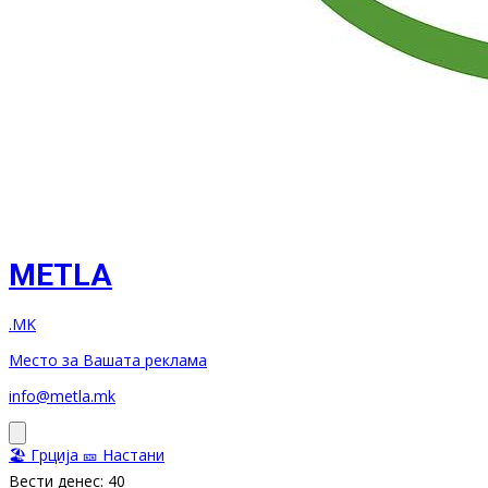
METLA
.MK
Место за Вашата реклама
info@metla.mk
🏖️ Грција
🎫 Настани
Вести денес: 40