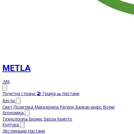
METLA
.MK
Почетна страна
🏖️ Грција
🎫 Настани
Вести
Свет
Политика
Македонија
Регион
Балкан инфо
Војни
Економија
Технологија
Бизнис
Берза
Крипто
Култура
Дестинации
Настани