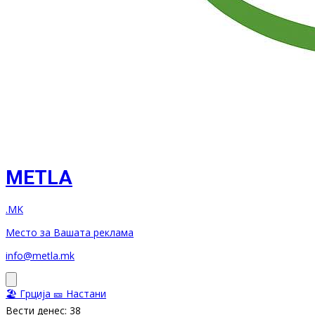
METLA
.MK
Место за Вашата реклама
info@metla.mk
🏖️ Грција
🎫 Настани
Вести денес: 38