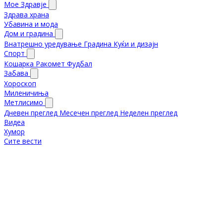
Мое Здравје
Здрава храна
Убавина и мода
Дом и градина
Внатрешно уредување
Градина
Куќи и дизајн
Спорт
Кошарка
Ракомет
Фудбал
Забава
Хороскоп
Миленичиња
Метлисимо
Дневен преглед
Месечен преглед
Неделен преглед
Видеа
Хумор
Сите вести