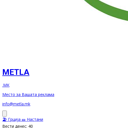
METLA
.MK
Место за Вашата реклама
info@metla.mk
🏖️ Грција
🎫 Настани
Вести денес: 40