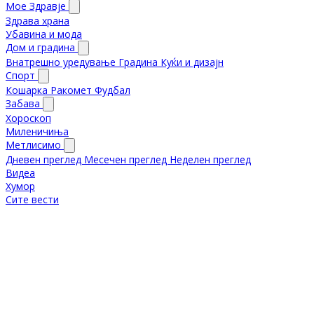
Мое Здравје
Здрава храна
Убавина и мода
Дом и градина
Внатрешно уредување
Градина
Куќи и дизајн
Спорт
Кошарка
Ракомет
Фудбал
Забава
Хороскоп
Миленичиња
Метлисимо
Дневен преглед
Месечен преглед
Неделен преглед
Видеа
Хумор
Сите вести