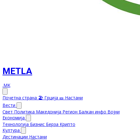
METLA
.MK
Почетна страна
🏖️ Грција
🎫 Настани
Вести
Свет
Политика
Македонија
Регион
Балкан инфо
Војни
Економија
Технологија
Бизнис
Берза
Крипто
Култура
Дестинации
Настани