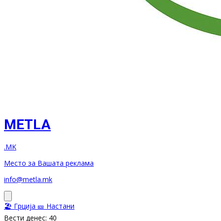
METLA
.MK
Место за Вашата реклама
info@metla.mk
🏖️ Грција
🎫 Настани
Вести денес: 40