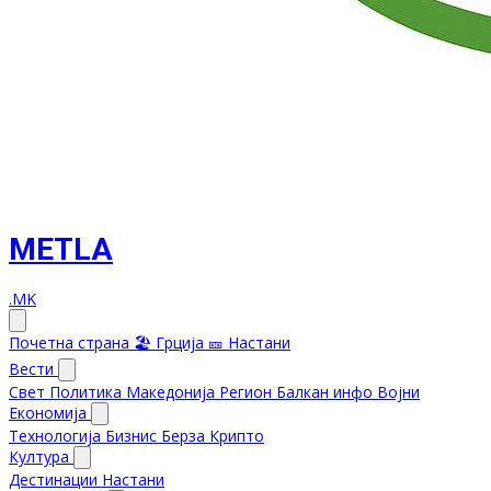
METLA
.MK
Почетна страна
🏖️ Грција
🎫 Настани
Вести
Свет
Политика
Македонија
Регион
Балкан инфо
Војни
Економија
Технологија
Бизнис
Берза
Крипто
Култура
Дестинации
Настани