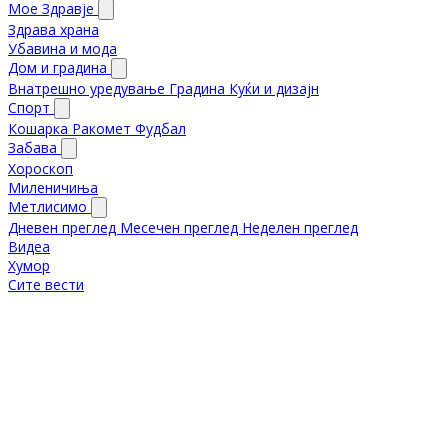
Мое Здравје
Здрава храна
Убавина и мода
Дом и градина
Внатрешно уредување
Градина
Куќи и дизајн
Спорт
Кошарка
Ракомет
Фудбал
Забава
Хороскоп
Миленичиња
Метлисимо
Дневен преглед
Месечен преглед
Неделен преглед
Видеа
Хумор
Сите вести