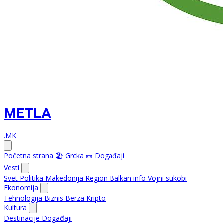
METLA
.MK
Početna strana
🏖️ Grcka
🎫 Događaji
Vesti
Svet
Politika
Makedonija
Region
Balkan info
Vojni sukobi
Ekonomija
Tehnologija
Biznis
Berza
Kripto
Kultura
Destinacije
Događaji