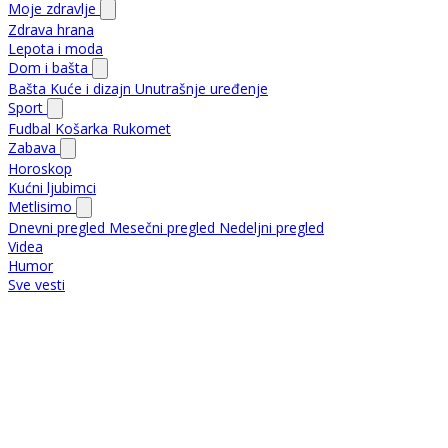
Moje zdravlje
Zdrava hrana
Lepota i moda
Dom i bašta
Bašta
Kuće i dizajn
Unutrašnje uređenje
Sport
Fudbal
Košarka
Rukomet
Zabava
Horoskop
Kućni ljubimci
Metlisimo
Dnevni pregled
Mesečni pregled
Nedeljni pregled
Videa
Humor
Sve vesti