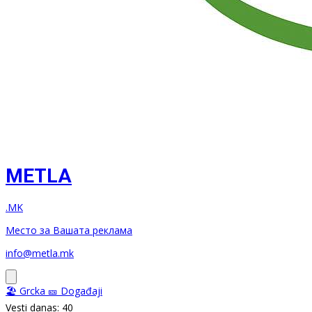
METLA
.MK
Место за Вашата реклама
info@metla.mk
🏖️ Grcka
🎫 Događaji
Vesti danas: 40