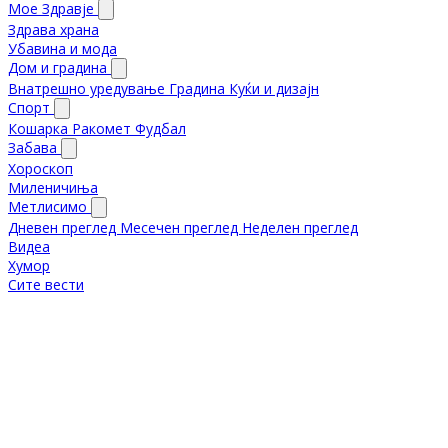
Мое Здравје
Здрава храна
Убавина и мода
Дом и градина
Внатрешно уредување
Градина
Куќи и дизајн
Спорт
Кошарка
Ракомет
Фудбал
Забава
Хороскоп
Миленичиња
Метлисимо
Дневен преглед
Месечен преглед
Неделен преглед
Видеа
Хумор
Сите вести