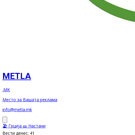
METLA
.MK
Место за Вашата реклама
info@metla.mk
🏖️ Грција
🎫 Настани
Вести денес: 41