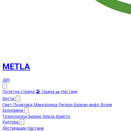
METLA
.MK
Почетна страна
🏖️ Грција
🎫 Настани
Вести
Свет
Политика
Македонија
Регион
Балкан инфо
Војни
Економија
Технологија
Бизнис
Берза
Крипто
Култура
Дестинации
Настани