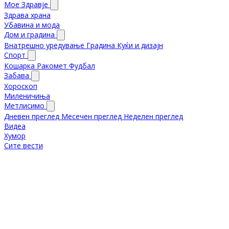
Мое Здравје
Здрава храна
Убавина и мода
Дом и градина
Внатрешно уредување
Градина
Куќи и дизајн
Спорт
Кошарка
Ракомет
Фудбал
Забава
Хороскоп
Миленичиња
Метлисимо
Дневен преглед
Месечен преглед
Неделен преглед
Видеа
Хумор
Сите вести