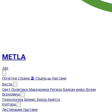
METLA
.MK
Почетна страна
🏖️ Грција
🎫 Настани
Вести
Свет
Политика
Македонија
Регион
Балкан инфо
Војни
Економија
Технологија
Бизнис
Берза
Крипто
Култура
Дестинации
Настани