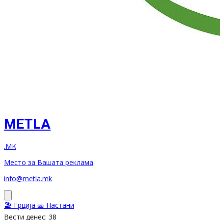
METLA
.MK
Место за Вашата реклама
info@metla.mk
🏖️ Грција
🎫 Настани
Вести денес: 38