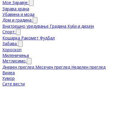
Мое Здравје
Здрава храна
Убавина и мода
Дом и градина
Внатрешно уредување
Градина
Куќи и дизајн
Спорт
Кошарка
Ракомет
Фудбал
Забава
Хороскоп
Миленичиња
Метлисимо
Дневен преглед
Месечен преглед
Неделен преглед
Видеа
Хумор
Сите вести