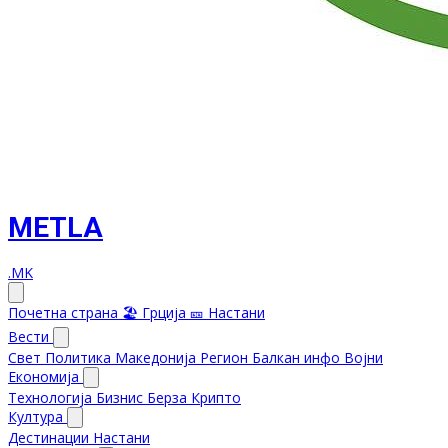
METLA
.MK
Почетна страна
🏖️ Грција
🎫 Настани
Вести
Свет
Политика
Македонија
Регион
Балкан инфо
Војни
Економија
Технологија
Бизнис
Берза
Крипто
Култура
Дестинации
Настани