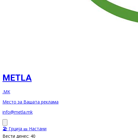
METLA
.MK
Место за Вашата реклама
info@metla.mk
🏖️ Грција
🎫 Настани
Вести денес: 40