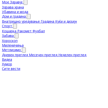
Мое Здравје
Здрава храна
Убавина и мода
Дом и градина
Внатрешно уредување
Градина
Куќи и дизајн
Спорт
Кошарка
Ракомет
Фудбал
Забава
Хороскоп
Миленичиња
Метлисимо
Дневен преглед
Месечен преглед
Неделен преглед
Видеа
Хумор
Сите вести