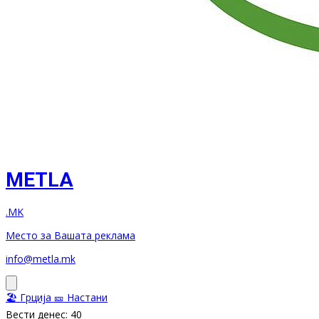
METLA
.MK
Место за Вашата реклама
info@metla.mk
🏖️ Грција
🎫 Настани
Вести денес: 40