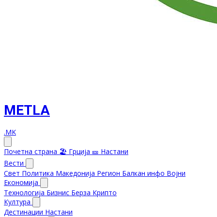
METLA
.MK
Почетна страна
🏖️ Грција
🎫 Настани
Вести
Свет
Политика
Македонија
Регион
Балкан инфо
Војни
Економија
Технологија
Бизнис
Берза
Крипто
Култура
Дестинации
Настани