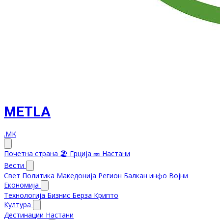
METLA
.MK
Почетна страна
🏖️ Грција
🎫 Настани
Вести
Свет
Политика
Македонија
Регион
Балкан инфо
Војни
Економија
Технологија
Бизнис
Берза
Крипто
Култура
Дестинации
Настани