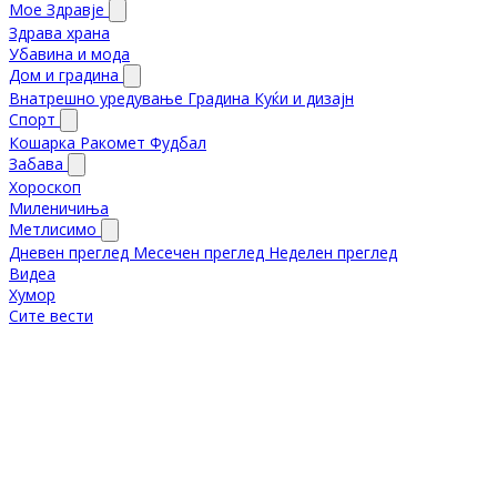
Мое Здравје
Здрава храна
Убавина и мода
Дом и градина
Внатрешно уредување
Градина
Куќи и дизајн
Спорт
Кошарка
Ракомет
Фудбал
Забава
Хороскоп
Миленичиња
Метлисимо
Дневен преглед
Месечен преглед
Неделен преглед
Видеа
Хумор
Сите вести