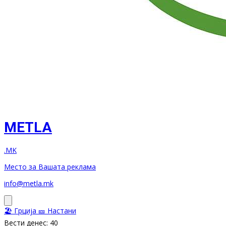
METLA
.MK
Место за Вашата реклама
info@metla.mk
🏖️ Грција
🎫 Настани
Вести денес: 40