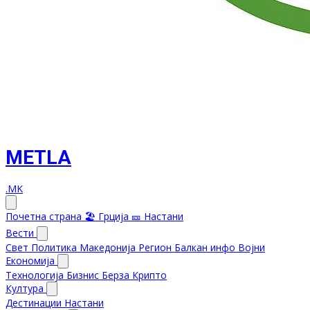
METLA
.MK
Почетна страна
🏖️ Грција
🎫 Настани
Вести
Свет
Политика
Македонија
Регион
Балкан инфо
Војни
Економија
Технологија
Бизнис
Берза
Крипто
Култура
Дестинации
Настани