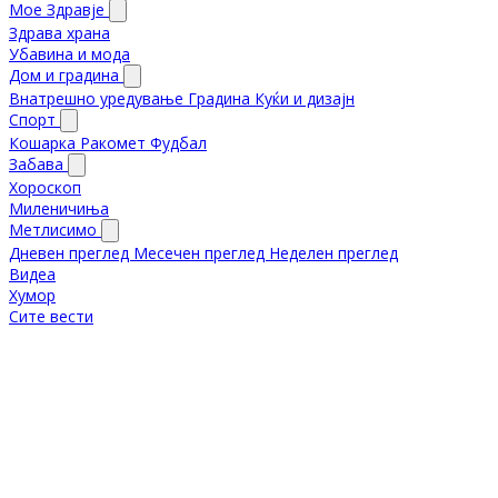
Мое Здравје
Здрава храна
Убавина и мода
Дом и градина
Внатрешно уредување
Градина
Куќи и дизајн
Спорт
Кошарка
Ракомет
Фудбал
Забава
Хороскоп
Миленичиња
Метлисимо
Дневен преглед
Месечен преглед
Неделен преглед
Видеа
Хумор
Сите вести