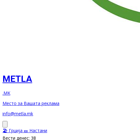
METLA
.MK
Место за Вашата реклама
info@metla.mk
🏖️ Грција
🎫 Настани
Вести денес: 38