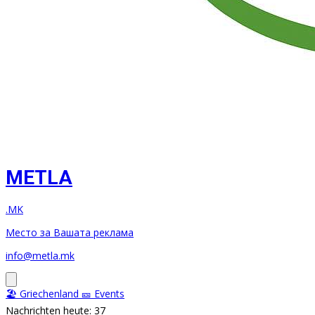
METLA
.MK
Место за Вашата реклама
info@metla.mk
🏖️ Griechenland
🎫 Events
Nachrichten heute: 37