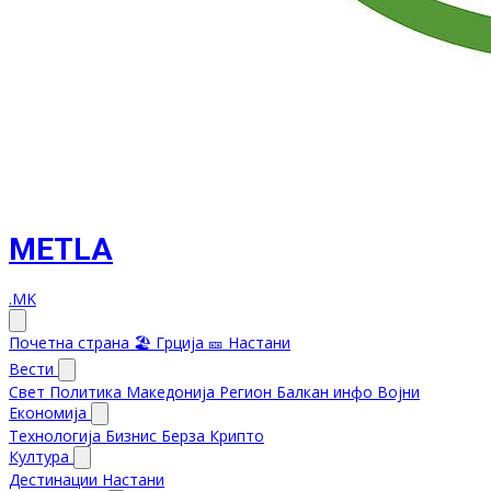
METLA
.MK
Почетна страна
🏖️ Грција
🎫 Настани
Вести
Свет
Политика
Македонија
Регион
Балкан инфо
Војни
Економија
Технологија
Бизнис
Берза
Крипто
Култура
Дестинации
Настани