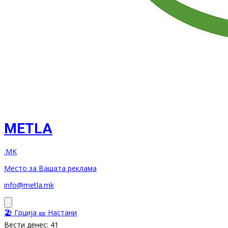
METLA
.MK
Место за Вашата реклама
info@metla.mk
🏖️ Грција
🎫 Настани
Вести денес: 41