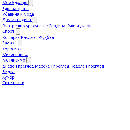
Мое Здравје
Здрава храна
Убавина и мода
Дом и градина
Внатрешно уредување
Градина
Куќи и дизајн
Спорт
Кошарка
Ракомет
Фудбал
Забава
Хороскоп
Миленичиња
Метлисимо
Дневен преглед
Месечен преглед
Неделен преглед
Видеа
Хумор
Сите вести