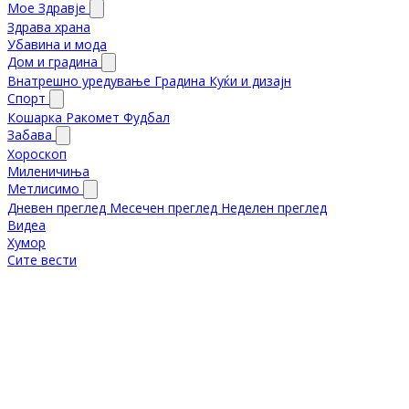
Мое Здравје
Здрава храна
Убавина и мода
Дом и градина
Внатрешно уредување
Градина
Куќи и дизајн
Спорт
Кошарка
Ракомет
Фудбал
Забава
Хороскоп
Миленичиња
Метлисимо
Дневен преглед
Месечен преглед
Неделен преглед
Видеа
Хумор
Сите вести