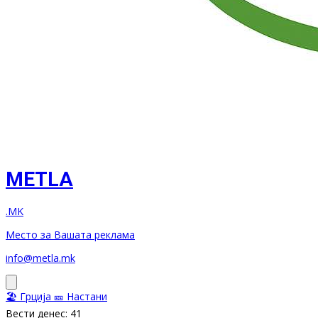
METLA
.MK
Место за Вашата реклама
info@metla.mk
🏖️ Грција
🎫 Настани
Вести денес: 41