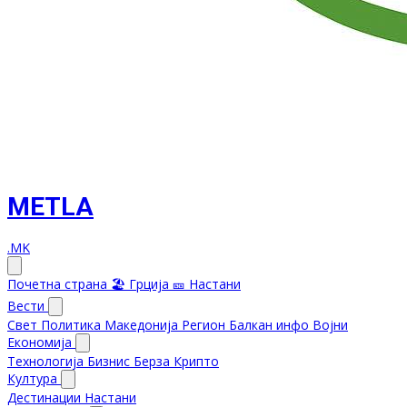
METLA
.MK
Почетна страна
🏖️ Грција
🎫 Настани
Вести
Свет
Политика
Македонија
Регион
Балкан инфо
Војни
Економија
Технологија
Бизнис
Берза
Крипто
Култура
Дестинации
Настани