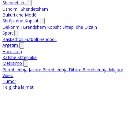
Shëndeti im
Ushqim i Shëndetshëm
Bukuri dhe Modë
Shtëpi dhe Kopsht
Dekorim i Brendshëm
Kopsht
Shtëpi dhe Dizajn
Sport
Basketboll
Futboll
Hendboll
Argëtim
Horoskop
Kafshë Shtëpiake
Metlisimo
Permbledhja Javore
Përmbledhja Ditore
Përmbledhja Mujore
Video
Humor
Të gjitha lajmet