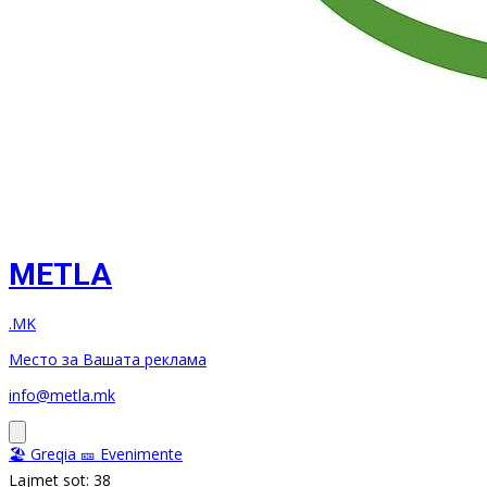
METLA
.MK
Место за Вашата реклама
info@metla.mk
🏖️ Greqia
🎫 Evenimente
Lajmet sot: 38