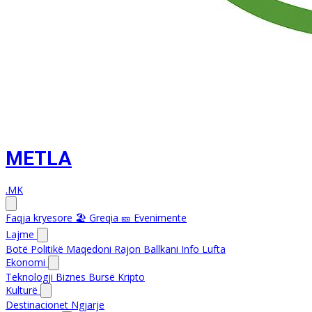
METLA
.MK
Faqja kryesore
🏖️ Greqia
🎫 Evenimente
Lajme
Botë
Politikë
Maqedoni
Rajon
Ballkani Info
Lufta
Ekonomi
Teknologji
Biznes
Bursë
Kripto
Kulturë
Destinacionet
Ngjarje