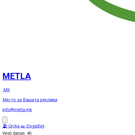
METLA
.MK
Место за Вашата реклама
info@metla.mk
🏖️ Grcka
🎫 Događaji
Vesti danas: 40