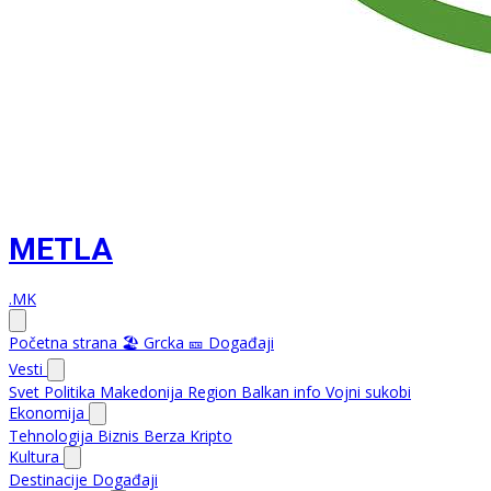
METLA
.MK
Početna strana
🏖️ Grcka
🎫 Događaji
Vesti
Svet
Politika
Makedonija
Region
Balkan info
Vojni sukobi
Ekonomija
Tehnologija
Biznis
Berza
Kripto
Kultura
Destinacije
Događaji