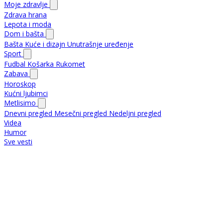
Moje zdravlje
Zdrava hrana
Lepota i moda
Dom i bašta
Bašta
Kuće i dizajn
Unutrašnje uređenje
Sport
Fudbal
Košarka
Rukomet
Zabava
Horoskop
Kućni ljubimci
Metlisimo
Dnevni pregled
Mesečni pregled
Nedeljni pregled
Videa
Humor
Sve vesti