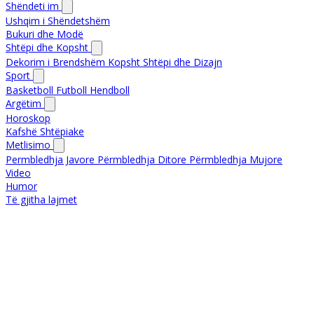
Shëndeti im
Ushqim i Shëndetshëm
Bukuri dhe Modë
Shtëpi dhe Kopsht
Dekorim i Brendshëm
Kopsht
Shtëpi dhe Dizajn
Sport
Basketboll
Futboll
Hendboll
Argëtim
Horoskop
Kafshë Shtëpiake
Metlisimo
Permbledhja Javore
Përmbledhja Ditore
Përmbledhja Mujore
Video
Humor
Të gjitha lajmet