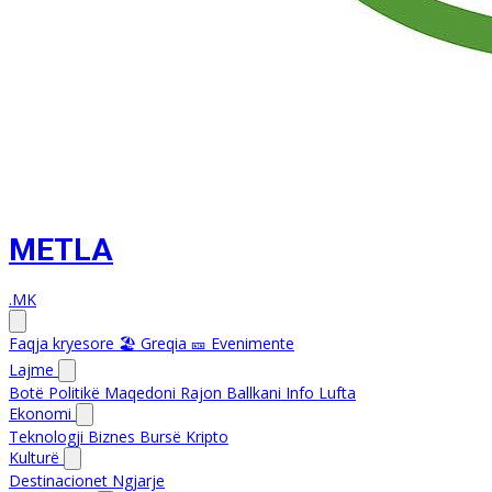
METLA
.MK
Faqja kryesore
🏖️ Greqia
🎫 Evenimente
Lajme
Botë
Politikë
Maqedoni
Rajon
Ballkani Info
Lufta
Ekonomi
Teknologji
Biznes
Bursë
Kripto
Kulturë
Destinacionet
Ngjarje