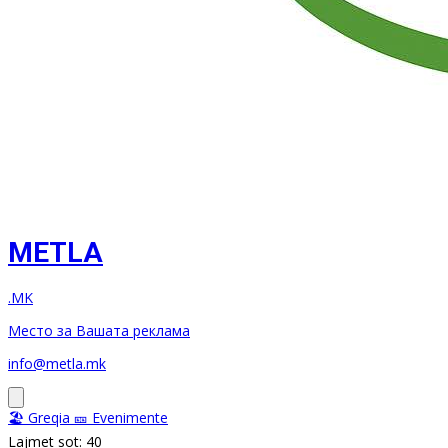
METLA
.MK
Место за Вашата реклама
info@metla.mk
🏖️ Greqia
🎫 Evenimente
Lajmet sot: 40