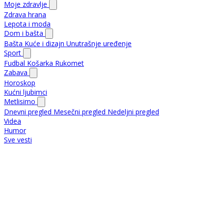
Moje zdravlje
Zdrava hrana
Lepota i moda
Dom i bašta
Bašta
Kuće i dizajn
Unutrašnje uređenje
Sport
Fudbal
Košarka
Rukomet
Zabava
Horoskop
Kućni ljubimci
Metlisimo
Dnevni pregled
Mesečni pregled
Nedeljni pregled
Videa
Humor
Sve vesti