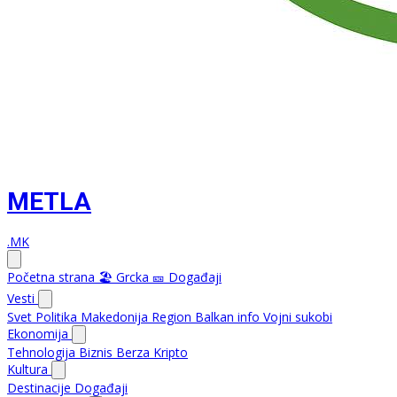
METLA
.MK
Početna strana
🏖️ Grcka
🎫 Događaji
Vesti
Svet
Politika
Makedonija
Region
Balkan info
Vojni sukobi
Ekonomija
Tehnologija
Biznis
Berza
Kripto
Kultura
Destinacije
Događaji