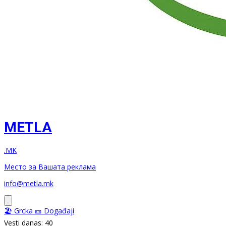
METLA
.MK
Место за Вашата реклама
info@metla.mk
🏖️ Grcka
🎫 Događaji
Vesti danas: 40