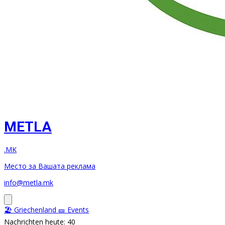
METLA
.MK
Место за Вашата реклама
info@metla.mk
🏖️ Griechenland
🎫 Events
Nachrichten heute: 40