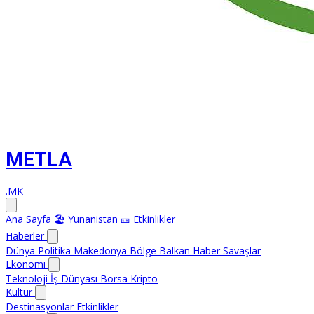
METLA
.MK
Ana Sayfa
🏖️ Yunanistan
🎫 Etkinlikler
Haberler
Dünya
Politika
Makedonya
Bölge
Balkan Haber
Savaşlar
Ekonomi
Teknoloji
İş Dünyası
Borsa
Kripto
Kültür
Destinasyonlar
Etkinlikler