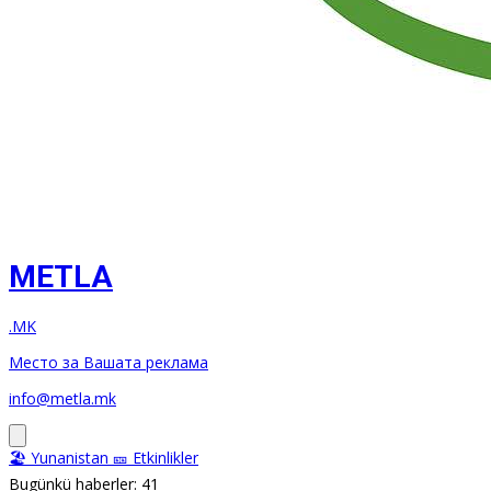
METLA
.MK
Место за Вашата реклама
info@metla.mk
🏖️ Yunanistan
🎫 Etkinlikler
Bugünkü haberler: 41