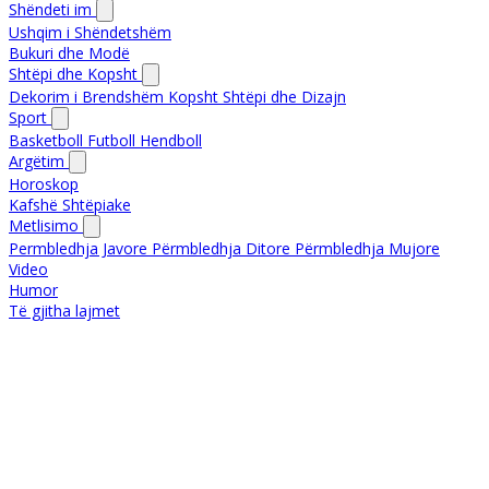
Shëndeti im
Ushqim i Shëndetshëm
Bukuri dhe Modë
Shtëpi dhe Kopsht
Dekorim i Brendshëm
Kopsht
Shtëpi dhe Dizajn
Sport
Basketboll
Futboll
Hendboll
Argëtim
Horoskop
Kafshë Shtëpiake
Metlisimo
Permbledhja Javore
Përmbledhja Ditore
Përmbledhja Mujore
Video
Humor
Të gjitha lajmet