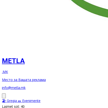
METLA
.MK
Место за Вашата реклама
info@metla.mk
🏖️ Greqia
🎫 Evenimente
Lajmet sot: 40