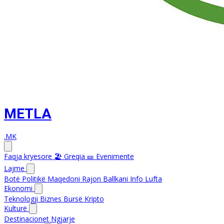
METLA
.MK
Faqja kryesore
🏖️ Greqia
🎫 Evenimente
Lajme
Botë
Politikë
Maqedoni
Rajon
Ballkani Info
Lufta
Ekonomi
Teknologji
Biznes
Bursë
Kripto
Kulturë
Destinacionet
Ngjarje