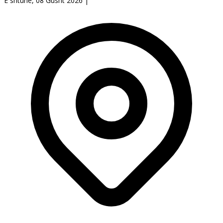
E shtunë, 08 Gusht 2026
|