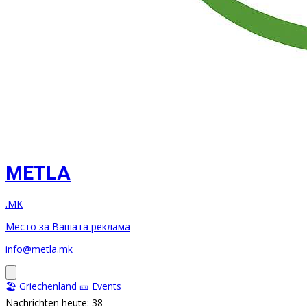
METLA
.MK
Место за Вашата реклама
info@metla.mk
🏖️ Griechenland
🎫 Events
Nachrichten heute: 38