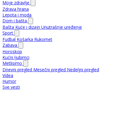
Moje zdravlje
Zdrava hrana
Lepota i moda
Dom i bašta
Bašta
Kuće i dizajn
Unutrašnje uređenje
Sport
Fudbal
Košarka
Rukomet
Zabava
Horoskop
Kućni ljubimci
Metlisimo
Dnevni pregled
Mesečni pregled
Nedeljni pregled
Videa
Humor
Sve vesti