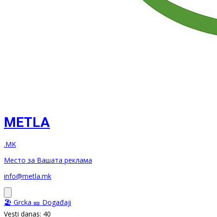
METLA
.MK
Место за Вашата реклама
info@metla.mk
🏖️ Grcka
🎫 Događaji
Vesti danas: 40