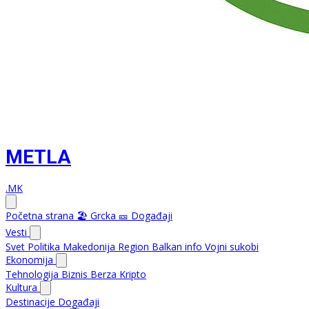
METLA
.MK
Početna strana
🏖️ Grcka
🎫 Događaji
Vesti
Svet
Politika
Makedonija
Region
Balkan info
Vojni sukobi
Ekonomija
Tehnologija
Biznis
Berza
Kripto
Kultura
Destinacije
Događaji