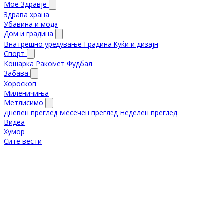
Мое Здравје
Здрава храна
Убавина и мода
Дом и градина
Внатрешно уредување
Градина
Куќи и дизајн
Спорт
Кошарка
Ракомет
Фудбал
Забава
Хороскоп
Миленичиња
Метлисимо
Дневен преглед
Месечен преглед
Неделен преглед
Видеа
Хумор
Сите вести