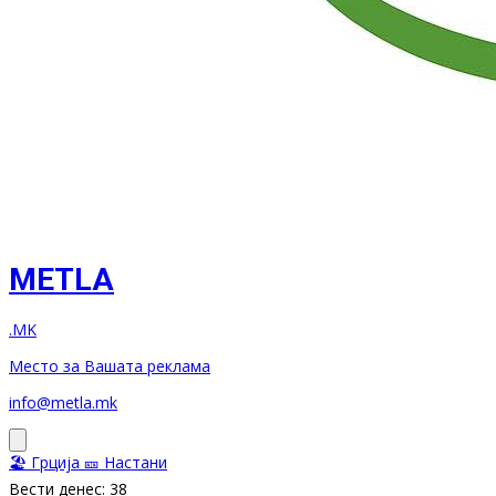
METLA
.MK
Место за Вашата реклама
info@metla.mk
🏖️ Грција
🎫 Настани
Вести денес: 38