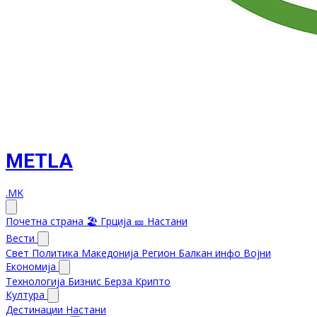
METLA
.MK
Почетна страна
🏖️ Грција
🎫 Настани
Вести
Свет
Политика
Македонија
Регион
Балкан инфо
Војни
Економија
Технологија
Бизнис
Берза
Крипто
Култура
Дестинации
Настани