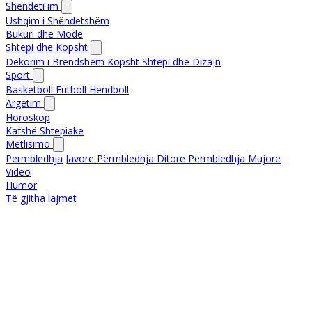
Shëndeti im
Ushqim i Shëndetshëm
Bukuri dhe Modë
Shtëpi dhe Kopsht
Dekorim i Brendshëm
Kopsht
Shtëpi dhe Dizajn
Sport
Basketboll
Futboll
Hendboll
Argëtim
Horoskop
Kafshë Shtëpiake
Metlisimo
Permbledhja Javore
Përmbledhja Ditore
Përmbledhja Mujore
Video
Humor
Të gjitha lajmet