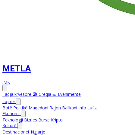
METLA
.MK
Faqja kryesore
🏖️ Greqia
🎫 Evenimente
Lajme
Botë
Politikë
Maqedoni
Rajon
Ballkani Info
Lufta
Ekonomi
Teknologji
Biznes
Bursë
Kripto
Kulturë
Destinacionet
Ngjarje