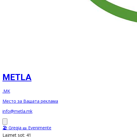
METLA
.MK
Место за Вашата реклама
info@metla.mk
🏖️ Greqia
🎫 Evenimente
Lajmet sot: 41