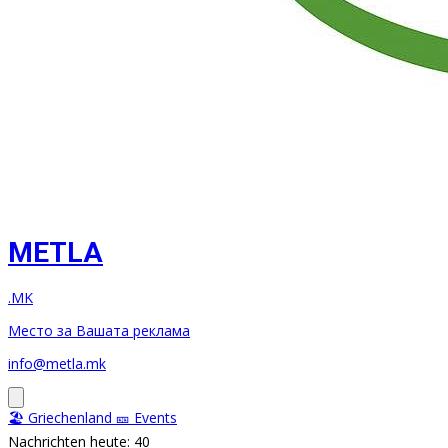
METLA
.MK
Место за Вашата реклама
info@metla.mk
🏖️ Griechenland
🎫 Events
Nachrichten heute: 40