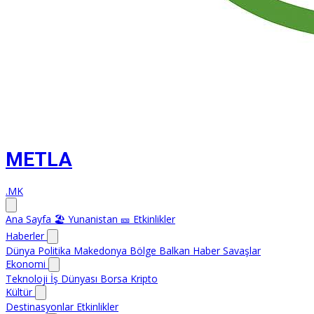
METLA
.MK
Ana Sayfa
🏖️ Yunanistan
🎫 Etkinlikler
Haberler
Dünya
Politika
Makedonya
Bölge
Balkan Haber
Savaşlar
Ekonomi
Teknoloji
İş Dünyası
Borsa
Kripto
Kültür
Destinasyonlar
Etkinlikler