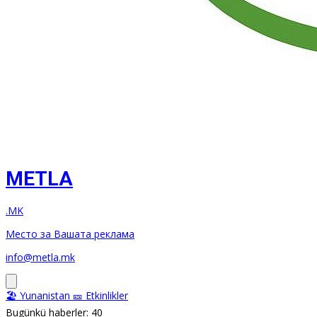
METLA
.MK
Место за Вашата реклама
info@metla.mk
🏖️ Yunanistan
🎫 Etkinlikler
Bugünkü haberler: 40