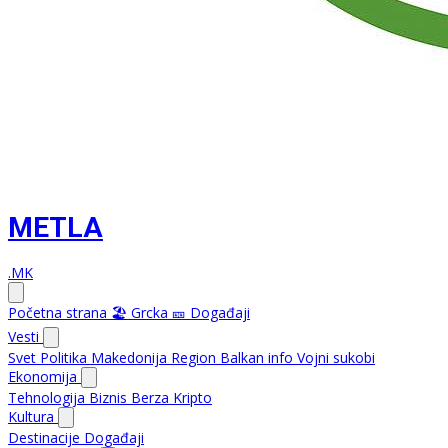
METLA
.MK
Početna strana
🏖️ Grcka
🎫 Događaji
Vesti
Svet
Politika
Makedonija
Region
Balkan info
Vojni sukobi
Ekonomija
Tehnologija
Biznis
Berza
Kripto
Kultura
Destinacije
Događaji