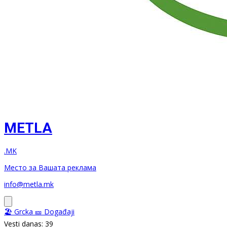
METLA
.MK
Место за Вашата реклама
info@metla.mk
🏖️ Grcka
🎫 Događaji
Vesti danas: 39