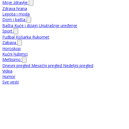
Moje zdravlje
Zdrava hrana
Lepota i moda
Dom i bašta
Bašta
Kuće i dizajn
Unutrašnje uređenje
Sport
Fudbal
Košarka
Rukomet
Zabava
Horoskop
Kućni ljubimci
Metlisimo
Dnevni pregled
Mesečni pregled
Nedeljni pregled
Videa
Humor
Sve vesti