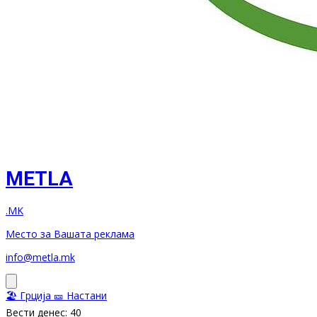
METLA
.MK
Место за Вашата реклама
info@metla.mk
🏖️ Грција
🎫 Настани
Вести денес: 40