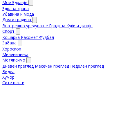
Мое Здравје
Здрава храна
Убавина и мода
Дом и градина
Внатрешно уредување
Градина
Куќи и дизајн
Спорт
Кошарка
Ракомет
Фудбал
Забава
Хороскоп
Миленичиња
Метлисимо
Дневен преглед
Месечен преглед
Неделен преглед
Видеа
Хумор
Сите вести