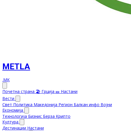
METLA
.MK
Почетна страна
🏖️ Грција
🎫 Настани
Вести
Свет
Политика
Македонија
Регион
Балкан инфо
Војни
Економија
Технологија
Бизнис
Берза
Крипто
Култура
Дестинации
Настани