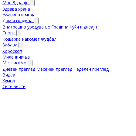
Мое Здравје
Здрава храна
Убавина и мода
Дом и градина
Внатрешно уредување
Градина
Куќи и дизајн
Спорт
Кошарка
Ракомет
Фудбал
Забава
Хороскоп
Миленичиња
Метлисимо
Дневен преглед
Месечен преглед
Неделен преглед
Видеа
Хумор
Сите вести