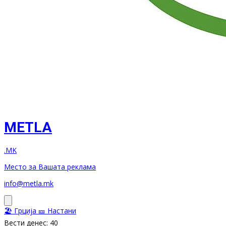
METLA
.MK
Место за Вашата реклама
info@metla.mk
🏖️ Грција
🎫 Настани
Вести денес: 40