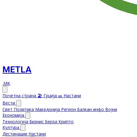
METLA
.MK
Почетна страна
🏖️ Грција
🎫 Настани
Вести
Свет
Политика
Македонија
Регион
Балкан инфо
Војни
Економија
Технологија
Бизнис
Берза
Крипто
Култура
Дестинации
Настани