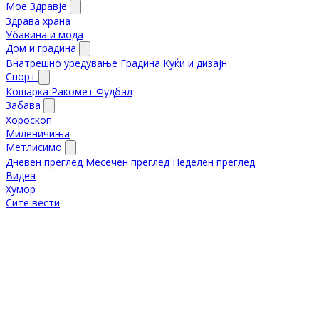
Мое Здравје
Здрава храна
Убавина и мода
Дом и градина
Внатрешно уредување
Градина
Куќи и дизајн
Спорт
Кошарка
Ракомет
Фудбал
Забава
Хороскоп
Миленичиња
Метлисимо
Дневен преглед
Месечен преглед
Неделен преглед
Видеа
Хумор
Сите вести