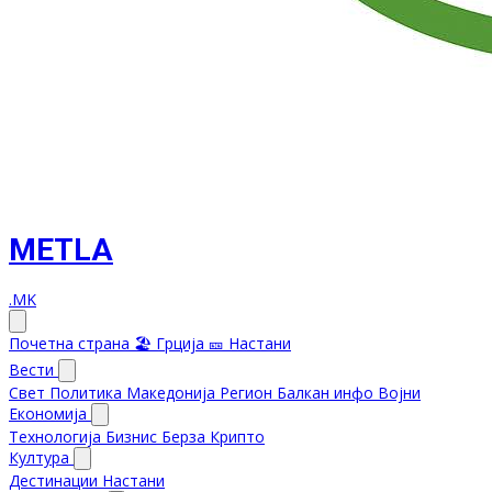
METLA
.MK
Почетна страна
🏖️ Грција
🎫 Настани
Вести
Свет
Политика
Македонија
Регион
Балкан инфо
Војни
Економија
Технологија
Бизнис
Берза
Крипто
Култура
Дестинации
Настани