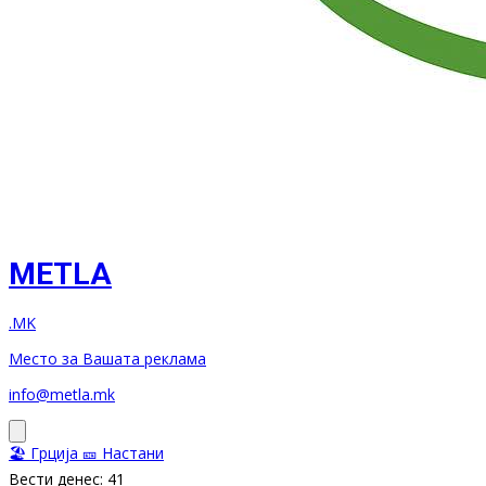
METLA
.MK
Место за Вашата реклама
info@metla.mk
🏖️ Грција
🎫 Настани
Вести денес: 41