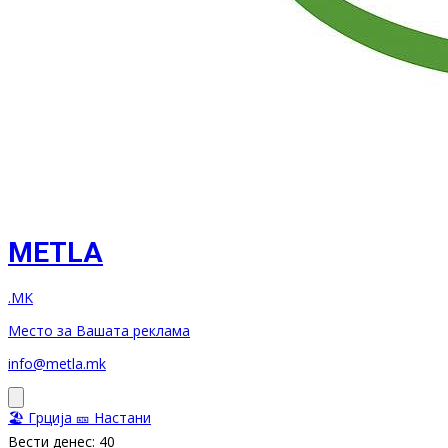
METLA
.MK
Место за Вашата реклама
info@metla.mk
🏖️ Грција
🎫 Настани
Вести денес: 40