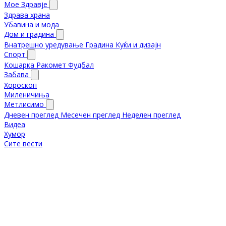
Мое Здравје
Здрава храна
Убавина и мода
Дом и градина
Внатрешно уредување
Градина
Куќи и дизајн
Спорт
Кошарка
Ракомет
Фудбал
Забава
Хороскоп
Миленичиња
Метлисимо
Дневен преглед
Месечен преглед
Неделен преглед
Видеа
Хумор
Сите вести