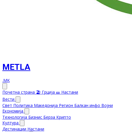
METLA
.MK
Почетна страна
🏖️ Грција
🎫 Настани
Вести
Свет
Политика
Македонија
Регион
Балкан инфо
Војни
Економија
Технологија
Бизнис
Берза
Крипто
Култура
Дестинации
Настани