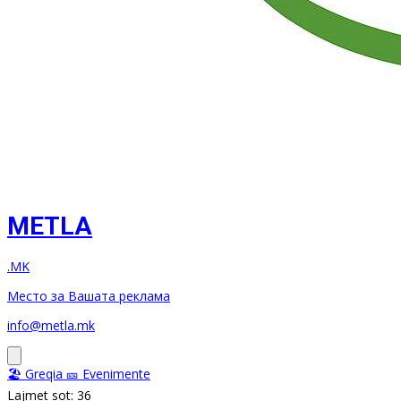
METLA
.MK
Место за Вашата реклама
info@metla.mk
🏖️ Greqia
🎫 Evenimente
Lajmet sot: 36