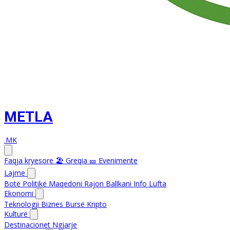
METLA
.MK
Faqja kryesore
🏖️ Greqia
🎫 Evenimente
Lajme
Botë
Politikë
Maqedoni
Rajon
Ballkani Info
Lufta
Ekonomi
Teknologji
Biznes
Bursë
Kripto
Kulturë
Destinacionet
Ngjarje