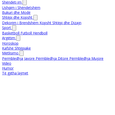
Shëndeti im
Ushqim i Shëndetshëm
Bukuri dhe Modë
Shtëpi dhe Kopsht
Dekorim i Brendshëm
Kopsht
Shtëpi dhe Dizajn
Sport
Basketboll
Futboll
Hendboll
Argëtim
Horoskop
Kafshë Shtëpiake
Metlisimo
Permbledhja Javore
Përmbledhja Ditore
Përmbledhja Mujore
Video
Humor
Të gjitha lajmet