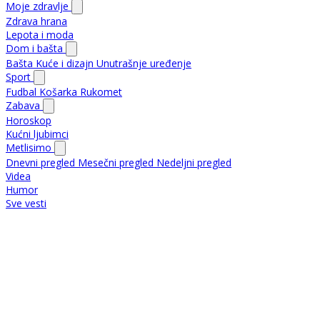
Moje zdravlje
Zdrava hrana
Lepota i moda
Dom i bašta
Bašta
Kuće i dizajn
Unutrašnje uređenje
Sport
Fudbal
Košarka
Rukomet
Zabava
Horoskop
Kućni ljubimci
Metlisimo
Dnevni pregled
Mesečni pregled
Nedeljni pregled
Videa
Humor
Sve vesti