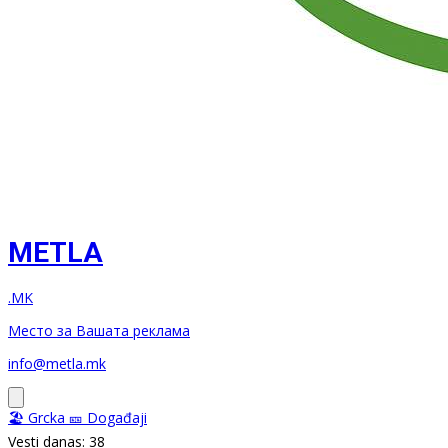
METLA
.MK
Место за Вашата реклама
info@metla.mk
🏖️ Grcka
🎫 Događaji
Vesti danas: 38