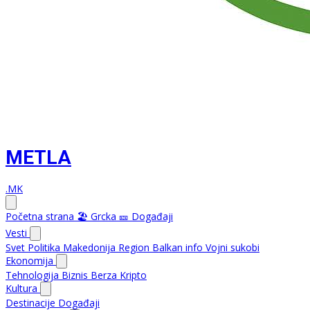
METLA
.MK
Početna strana
🏖️ Grcka
🎫 Događaji
Vesti
Svet
Politika
Makedonija
Region
Balkan info
Vojni sukobi
Ekonomija
Tehnologija
Biznis
Berza
Kripto
Kultura
Destinacije
Događaji