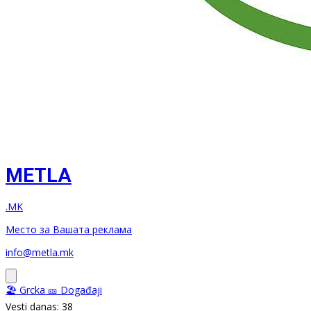
METLA
.MK
Место за Вашата реклама
info@metla.mk
🏖️ Grcka
🎫 Događaji
Vesti danas: 38