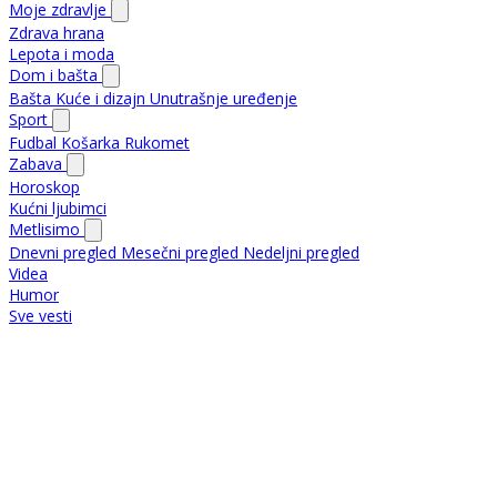
Moje zdravlje
Zdrava hrana
Lepota i moda
Dom i bašta
Bašta
Kuće i dizajn
Unutrašnje uređenje
Sport
Fudbal
Košarka
Rukomet
Zabava
Horoskop
Kućni ljubimci
Metlisimo
Dnevni pregled
Mesečni pregled
Nedeljni pregled
Videa
Humor
Sve vesti