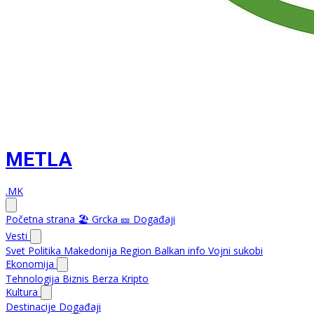
METLA
.MK
Početna strana
🏖️ Grcka
🎫 Događaji
Vesti
Svet
Politika
Makedonija
Region
Balkan info
Vojni sukobi
Ekonomija
Tehnologija
Biznis
Berza
Kripto
Kultura
Destinacije
Događaji